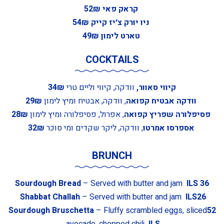
קראק פאי 52₪
ניו יורק צ׳יז קייק 54₪
טארט לימון 49₪
COCKTAILS
קיווי סאוור,
וודקה, קיווי וליים טרי
34₪
וודקה אבטיח קפואה
, וודקה, אבטיח ומיץ לימון
29₪
פסיפלורה שפריץ קפואה
, אפרול, פסיפלורה ומיץ לימון
28₪
אספרסו אמרטו
, וודקה, ליקר שקדים ומי סוכר
32₪
BRUNCH
Sourdough Bread
– Served with butter and jam
ILS
36
Shabbat Challah
– Served with butter and jam
ILS
26
Sourdough Bruschetta
– Fluffy scrambled eggs, sliced
52
avocado, chopped chili
ILS