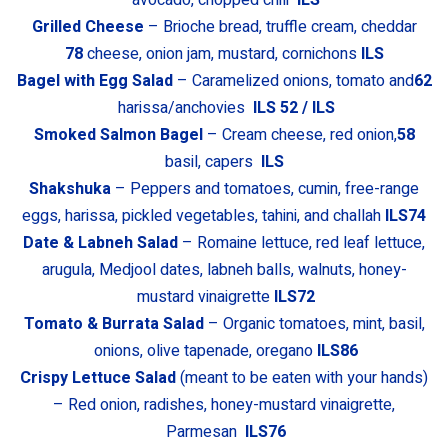
Grilled Cheese
– Brioche bread, truffle cream, cheddar
78
cheese, onion jam, mustard, cornichons
ILS
Bagel with Egg Salad
– Caramelized onions, tomato and
62
harissa/anchovies
ILS
52
/ ILS
Smoked Salmon Bagel
– Cream cheese, red onion,
58
basil, capers
ILS
Shakshuka
– Peppers and tomatoes, cumin, free-range
eggs, harissa, pickled vegetables, tahini, and challah
ILS74
Date & Labneh Salad
– Romaine lettuce, red leaf lettuce,
arugula, Medjool dates, labneh balls, walnuts, honey-
mustard vinaigrette
ILS72
Tomato & Burrata Salad
– Organic tomatoes, mint, basil,
onions, olive tapenade, oregano
ILS86
Crispy Lettuce Salad
(meant to be eaten with your hands)
– Red onion, radishes, honey-mustard vinaigrette,
Parmesan
ILS76