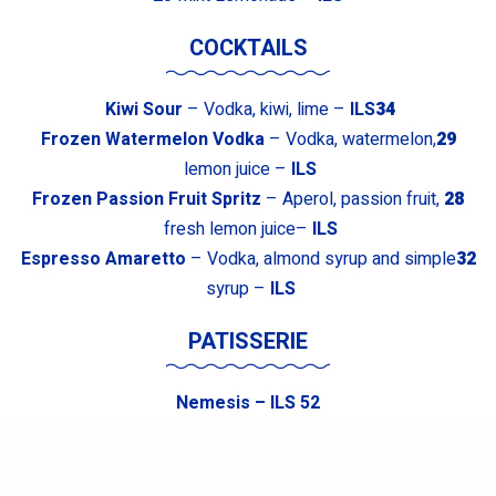
COCKTAILS
Kiwi Sour
– Vodka, kiwi, lime –
ILS
34
Frozen Watermelon Vodka
– Vodka, watermelon,
29
lemon juice –
ILS
– Aperol, passion fruit,
Frozen Passion Fruit Spritz
28
fresh lemon juice–
ILS
Espresso Amaretto
– Vodka, almond syrup and simple
32
syrup –
ILS
PATISSERIE
Nemesis – ILS 52
Crack Pie – ILS 52
New York Cheesecake – ILS
54
49
Lemon Tart – ILS