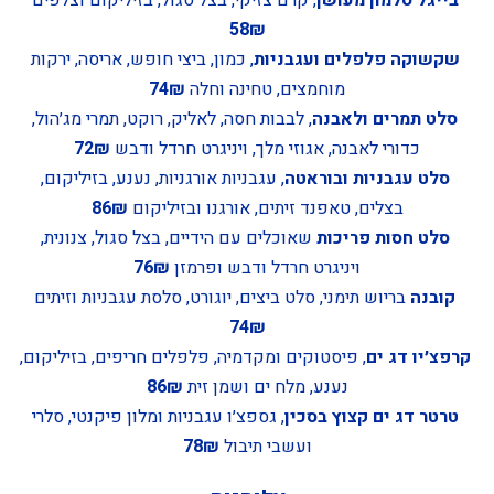
58₪
שקשוקה פלפלים ועגבניות
, כמון, ביצי חופש, אריסה, ירקות
מוחמצים, טחינה וחלה
74₪
סלט תמרים ולאבנה
, לבבות חסה, לאליק, רוקט, תמרי מג׳הול,
כדורי לאבנה, אגוזי מלך, ויניגרט חרדל ודבש
72₪
סלט עגבניות ובוראטה
, עגבניות אורגניות, נענע, בזיליקום,
בצלים, טאפנד זיתים, אורגנו ובזיליקום
86₪
סלט חסות פריכות
שאוכלים עם הידיים, בצל סגול, צנונית,
ויניגרט חרדל ודבש ופרמזן
76₪
קובנה
בריוש תימני, סלט ביצים, יוגורט, סלסת עגבניות וזיתים
74₪
קרפצ׳יו דג ים
, פיסטוקים ומקדמיה, פלפלים חריפים, בזיליקום,
נענע, מלח ים ושמן זית
86₪
טרטר דג ים קצוץ בסכין
, גספצ׳ו עגבניות ומלון פיקנטי, סלרי
ועשבי תיבול
78₪