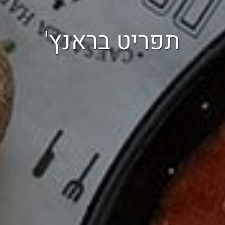
תפריט בראנץ'