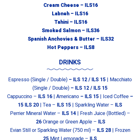
Cream Cheese – ILS
16
Labneh – ILS
16
Tahini – ILS
16
Smoked Salmon – ILS
36
Spanish Anchovies & Butter – ILS
32
Hot Peppers – ILS
8
DRINKS
Espresso (Single / Double)
– ILS
1
2 / ILS
1
5
| Macchiato
(Single / Double)
– ILS
1
2 / ILS
1
5
Cappuccino –
ILS
16
| Americano
– ILS
15
| Iced Coffee
–
15
ILS
20
| Tea –
ILS
15
| Sparkling Water –
ILS
Perrier Mineral Water –
ILS
14
| Fresh Juice (Bottled) –
26
Orange or Green Apple –
ILS
Evian Still or Sparkling Water (750 ml) –
ILS
28
| Frozen
25
Mint Lemonade –
ILS