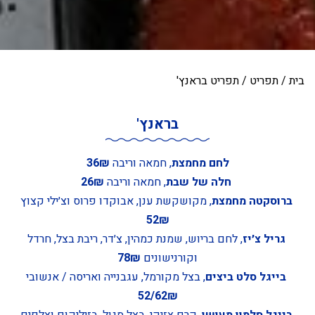
בית
/
תפריט
/
תפריט בראנץ'
בראנץ'
לחם מחמצת
, חמאה וריבה
36₪
חלה של שבת
, חמאה וריבה
26₪
ברוסקטה מחמצת
, מקושקשת ענן, אבוקדו פרוס וצ׳ילי קצוץ
52₪
גריל צ׳יז
, לחם בריוש, שמנת כמהין, צ׳דר, ריבת בצל, חרדל
וקורנישונים
78₪
בייגל סלט ביצים
, בצל מקורמל, עגבנייה ואריסה / אנשובי
52/62₪
בייגל סלמון מעושן
, קרם צזיקי, בצל סגול, בזיליקום וצלפים