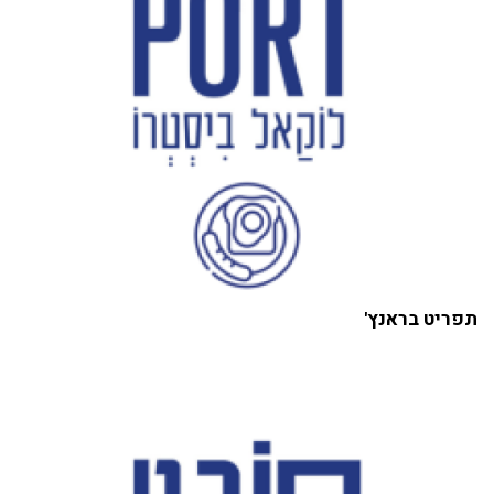
תפריט בראנץ'