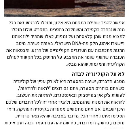
אפשר להגיד שמילת המפתח היא איזון, ותוכלו להרגיש זאת בכל
מנה שנבחרה בקפידה והשתלבה בתפריט. בתפריט שלנו תוכלו
למצוא מנות שהן קלאסיות ועל זמניות, כאלו שתמיד ילוו אותנו
ויישארו איתנו, חלק מה-
DNA
הישראלי. באותה נשימה, מיטב
המנות מתכתבות עם הטרנדים הקולינריים של הרגע, ומבטאות את
העובדה שהשף שומר את האצבע על הדופק בכל הקשור לעולם
הקולינריה והמגמות שהוא מביא.
לא על הקולינריה לבדה
מטבע הדברים, ישיבה במסעדה היא לא רק עניין של קולינריה.
כשאתם בוחרים מסעדה, אתם גם רוצים "לראות ולהיראות",
לעשות צ'ק אין בפייסבוק ובאינסטגרם, להראות את העיצוב,
להראות את המנות שהזמנתם, ולהגיד אחרי זה לכל החברים שלכם
היכן ישבתם. אם אתם מחפשים מסעדות בקיסריה העתיקה, ודאי
תסכימו איתנו. אחרי הכל, מדובר בסביבה שהיא מאד טרנדית,
נחשבת, נחשקת ומדוברת, כזו שמזוהה עם מעמד גבוה ועם איכות