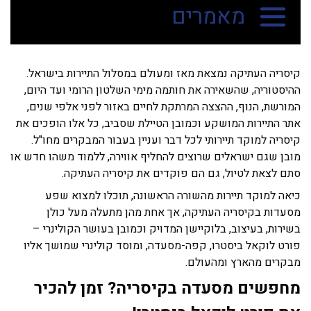
מאמרים
קיסריה העתיקה נמצאת מאז ומעולם במסלול התיירות בישראל.
ההיסטוריה, שהשאירה את חותמה מימי השלטון הרומי ועד היום,
המורשת, הנוף, ההצצה המרתקת לחיים באזור לפני אלפי שנים,
אתר התיירות המושקע וכמובן הטיילת שסביב, כל אלו הופכים את
קיסריה למוקד תיירותי לכל דבר ועניין בעבור המבקרים מחו"ל.
מובן שגם ישראלים שרוצים להחליף אווירה, ללמוד משהו חדש או
סתם לצאת לטיול, גם הם פוקדים את קיסריה העתיקה.
כיאה למוקד תיירות מהשורה הראשונה, תוכלו למצוא שפע
מסעדות בקיסריה העתיקה, אך אחת מהן מתעלה מעל כולן
בשירות, בעיצוב, בלוקיישן המדויק וכמובן בעושר הקולינרי –
פורט לוקאל ביסטרו, קפה-מסעדה, ומוסד קולינרי שמושך אליו
מבקרים מהארץ ומהעולם.
מחפשים מסעדה בקיסריה? זמן להכיר