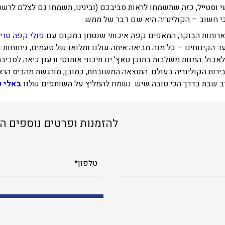
וסטייל, כזה שתשמחו לראות סביבכם (ובינינו, תשמחו גם לצלם לרשתו
כי חשוב – הקולינריה היא שם דבר של ממש.
ארוחות הבוקר, המאפים קפה איכותי שנטחן במקום עם
פולי קפה טרי
ד הקינוחים – כל מנה מביאה איתה עולם ומלואו של טעמים, ניחוחות 
אכול. המנות משלבות בתוכן טאץ' ים תיכוני אותנטי ורענן כיאה לסביב
 בירות הקולינריה בעולם. התוצאה המשובחת, כמובן, מורגשת מהביס הר
ב שבת בדרך הכי טובה שיש. נשמח להמליץ על השותפים שלנו
באלי פ
להזמנות ופרטים נוספים ה