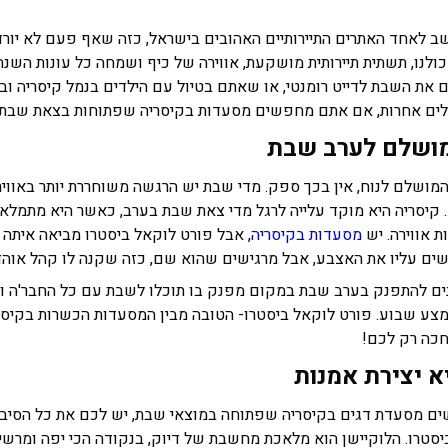
ב לאחד האתרים התיירותיים האהובים בישראל, כזה שאף פעם לא יורד
ולנו, תשתית תיירותית מושקעת, אווירה של כיף ושמחה כל עונות השנה,
את השבת לדייט רומנטי, או שאתם בטיול עם הילדים בנמל קיסריה ובס
ילים אחרות, אם אתם מחפשים מסעדות בקיסריה שפתוחות בצאת שבת, 
מושלם לערב שבת
מושלם לנוח, אין בכך ספק. מדי שבת יש הרגשה משוחררת יותר באוויר,
קיסריה היא מוקד עלייה לרגל מדי צאת שבת בערב, כאשר היא מתמלאת
ת אווירה. יש
מסעדות בקיסריה
, אבל פורט לוקאל ביסטרו מביאה איתה 
ם עליו את האצבע, אבל מרגישים שהוא שם, כזה שקנה לו קהל אוהדי
ם להתפנק בערב שבת במקום מפנק בו תוכלו לשבת עם כל החבר'ה ו
מצע שבוע. פורט לוקאל ביסטרו- הטובה מבין המסעדות הכשרות בקיס
כה רק לכם!
א יצירת אמנות
 מסעדת דגים בקיסריה שפתוחה במוצאי שבת, יש לכם את כל הסיבו
סטרו. הלוקיישן הוא מלאכת מחשבת של דיוק, בנקודה הכי יפה ומרשי